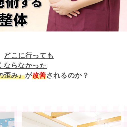
、
どこに行っても
くならなかった
の歪み』
が
改善
されるのか？