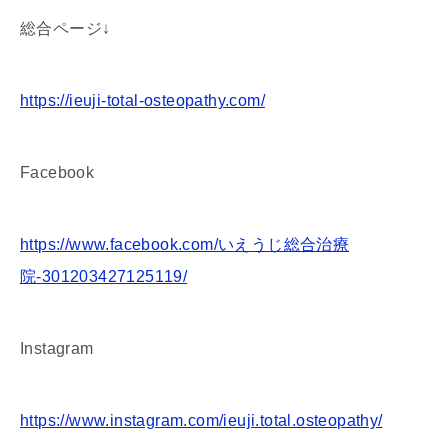
総合ページ↓
https://ieuji-total-osteopathy.com/
Facebook
https://www.facebook.com/いえうじ総合治療
院-301203427125119/
Instagram
https://www.instagram.com/ieuji.total.osteopathy/