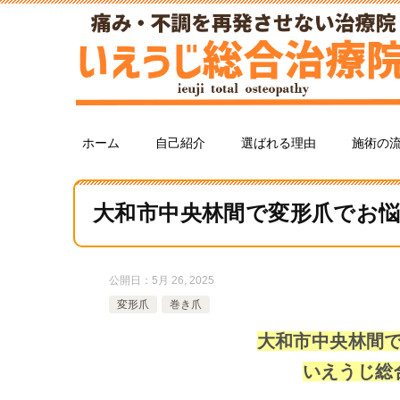
ホーム
自己紹介
選ばれる理由
施術の
大和市中央林間で変形爪でお
公開日：
5月 26, 2025
変形爪
巻き爪
大和市中央林間
いえうじ総