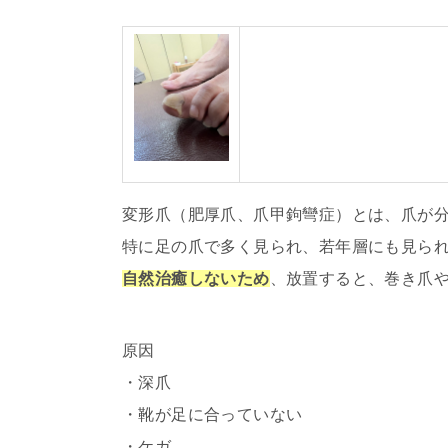
変形爪（肥厚爪、爪甲鉤彎症）とは、爪が
特に足の爪で多く見られ、若年層にも見ら
自然治癒しないため
、放置すると、巻き爪
原因
・深爪
・靴が足に合っていない
・ケガ