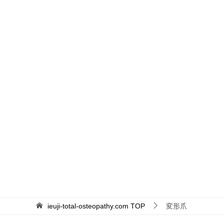
ieuji-total-osteopathy.com
TOP
変形爪