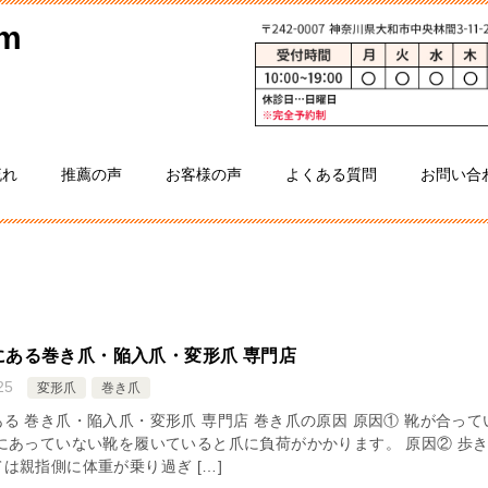
流れ
推薦の声
お客様の声
よくある質問
お問い合
にある巻き爪・陥入爪・変形爪 専門店
25
変形爪
巻き爪
る 巻き爪・陥入爪・変形爪 専門店 巻き爪の原因 原因① 靴が合って
にあっていない靴を履いていると爪に負荷がかかります。 原因② 歩
は親指側に体重が乗り過ぎ […]