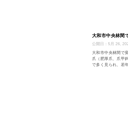
大和市中央林間
公開日：
5月 26, 20
大和市中央林間で変
爪（肥厚爪、爪甲
で多く見られ、若年