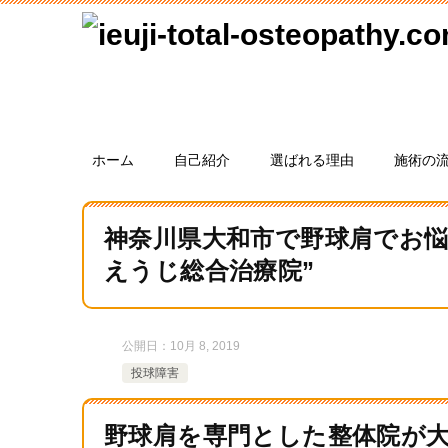
ホーム
自己紹介
選ばれる理由
施術の
神奈川県大和市で野球肩でお悩
えうじ総合治療院”
公開日：
10月 8, 2019
投球障害
野球肩を専門とした整体院が