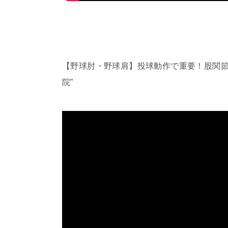
【野球肘・野球肩】投球動作で重要！股関節
院”