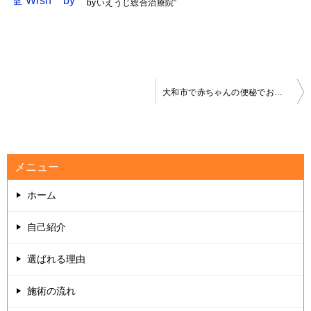
byいえうじ総合治療院”
投
大和市で赤ちゃんの便秘でお悩みのママへ “神奈川県大和市中央林間ベビーマッサージ教室 Wish byいえうじ総合治療院”
稿
ナ
ビ
メニュー
ゲ
ホーム
ー
シ
自己紹介
ョ
選ばれる理由
ン
施術の流れ