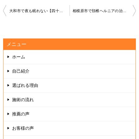
投
大和市で夜も眠れない【四十肩】でお悩みなら“いえうじ総合治療院”にお任せください
相模原市で頚椎ヘルニアの治療と言えば “神奈川県大和市中央林間 いえうじ総合治療院”
稿
ナ
ビ
メニュー
ゲ
ホーム
ー
シ
自己紹介
ョ
選ばれる理由
ン
施術の流れ
推薦の声
お客様の声