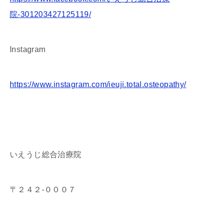
院-301203427125119/
Instagram
https://www.instagram.com/ieuji.total.osteopathy/
いえうじ総合治療院
〒２４２-０００７