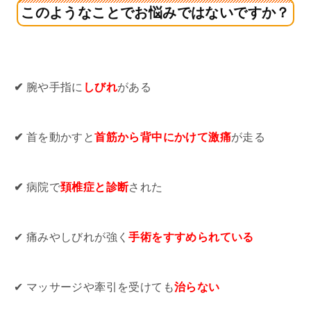
このようなことでお悩みではないですか？
✔
腕や手指に
しびれ
がある
✔
首を動かすと
首筋から背中にかけて激痛
が走る
✔
病院で
頚椎症と診断
された
✔ 痛みやしびれが強く
手術をすすめられている
✔ マッサージや牽引を受けても
治らない