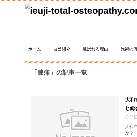
ホーム
自己紹介
選ばれる理由
施術の
「膝痛」の記事一覧
大和
じ総
公開
大和
か？ 