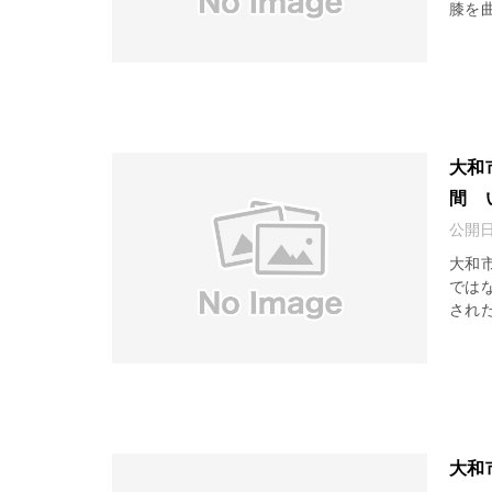
膝を曲
大和
間 
公開
大和
では
された
大和