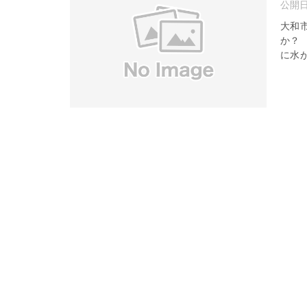
公開
大和
か？ 
に水が