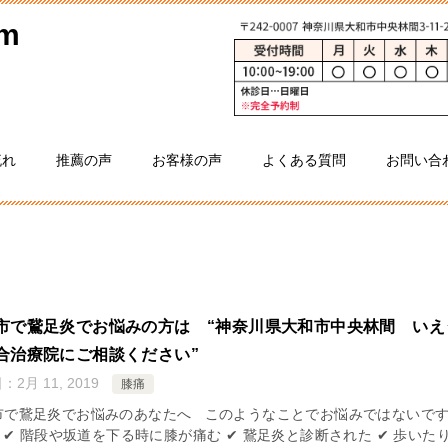
流れ
推薦の声
お客様の声
よくある質問
お問い合
市で鵞足炎でお悩みの方は “神奈川県大和市中央林間 いえ
合治療院にご相談ください”
日：
2月 11, 2019
膝痛
市で鵞足炎でお悩みのあなたへ このようなことでお悩みではないで
✔ 階段や坂道を下る時に膝が痛む ✔ 鵞足炎と診断された ✔ 歩いた